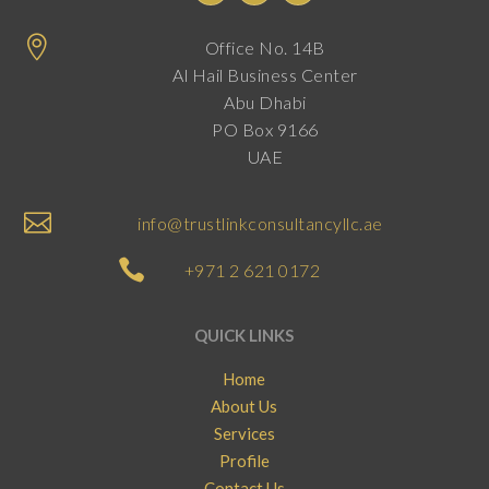

Office No. 14B
Al Hail Business Center
Abu Dhabi
PO Box 9166
UAE

info@trustlinkconsultancyllc.ae

+971 2 621 0172
QUICK LINKS
Home
About Us
Services
Profile
Contact Us